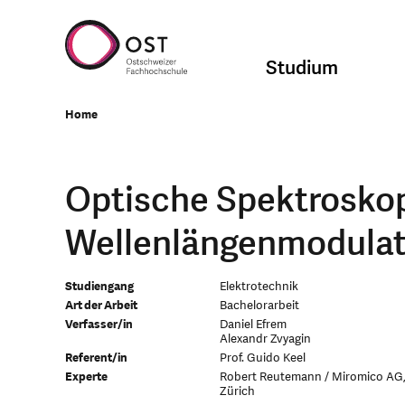
Studium
Home
Optische Spektroskop
Wellenlängenmodulat
Studiengang
Elektrotechnik
Art der Arbeit
Bachelorarbeit
Verfasser/in
Daniel Efrem
Alexandr Zvyagin
Referent/in
Prof. Guido Keel
Experte
Robert Reutemann / Miromico AG
Zürich