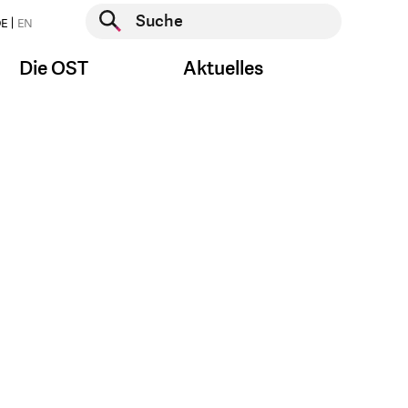
Suche starten
E
EN
Suche starten
Die OST
Aktuelles