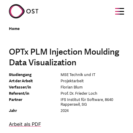
Home
OPTx PLM Injection Moulding
Data Visualization
Studiengang
MSE Technik und IT
Art der Arbeit
Projektarbeit
Verfasser/in
Florian Blum
Referent/in
Prof. Dr. Frieder Loch
Partner
IFS Institut für Software, 8640
Rapperswil, SG
Jahr
2024
Arbeit als PDF