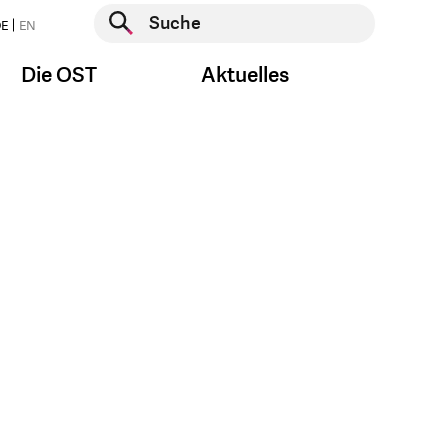
Suche starten
E
EN
Suche starten
Die OST
Aktuelles