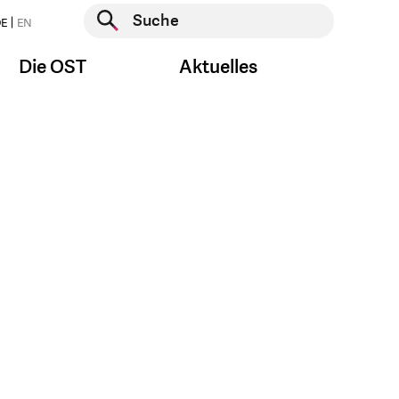
Suche starten
E
EN
Suche starten
Die OST
Aktuelles