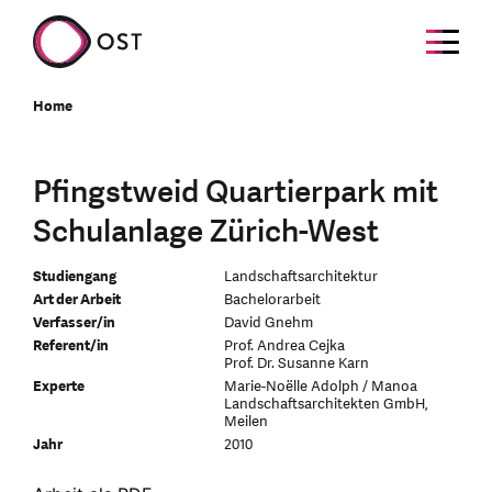
Home
Pfingstweid Quartierpark mit
Schulanlage Zürich-West
Studiengang
Landschaftsarchitektur
Art der Arbeit
Bachelorarbeit
Verfasser/in
David Gnehm
Referent/in
Prof. Andrea Cejka
Prof. Dr. Susanne Karn
Experte
Marie-Noëlle Adolph / Manoa
Landschaftsarchitekten GmbH,
Meilen
Jahr
2010