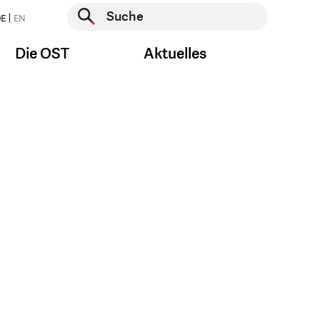
Suche starten
E
EN
Suche starten
Die OST
Aktuelles