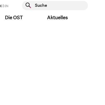
Suche starten
E
EN
Suche starten
Die OST
Aktuelles