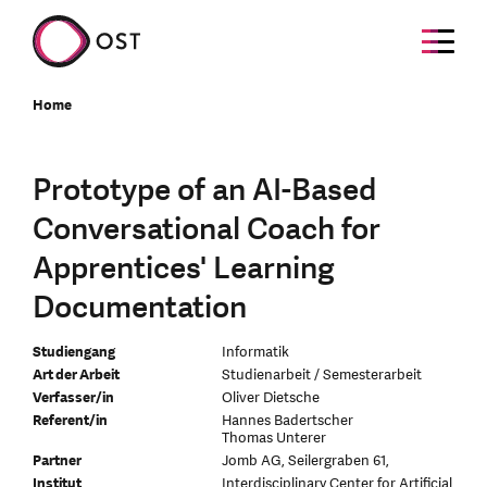
Home
Prototype of an AI-Based
Conversational Coach for
Apprentices' Learning
Documentation
Studiengang
Informatik
Art der Arbeit
Studienarbeit / Semesterarbeit
Verfasser/in
Oliver Dietsche
Referent/in
Hannes Badertscher
Thomas Unterer
Partner
Jomb AG, Seilergraben 61,
Institut
Interdisciplinary Center for Artificial