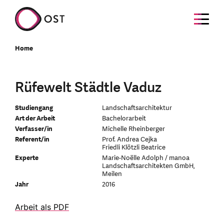
Home
Rüfewelt Städtle Vaduz
Studiengang
Landschaftsarchitektur
Art der Arbeit
Bachelorarbeit
Verfasser/in
Michelle Rheinberger
Referent/in
Prof. Andrea Cejka
Friedli Klötzli Beatrice
Experte
Marie-Noëlle Adolph / manoa
Landschaftsarchitekten GmbH,
Meilen
Jahr
2016
Arbeit als PDF