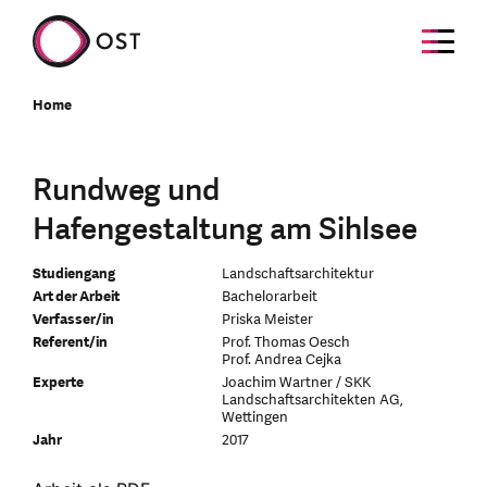
Home
Rundweg und
Hafengestaltung am Sihlsee
Studiengang
Landschaftsarchitektur
Art der Arbeit
Bachelorarbeit
Verfasser/in
Priska Meister
Referent/in
Prof. Thomas Oesch
Prof. Andrea Cejka
Experte
Joachim Wartner / SKK
Landschaftsarchitekten AG,
Wettingen
Jahr
2017