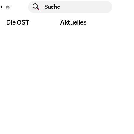
Suche starten
E
EN
Suche starten
Die OST
Aktuelles