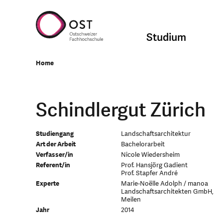
Studium
Home
Schindlergut Zürich
Studiengang
Landschaftsarchitektur
Art der Arbeit
Bachelorarbeit
Verfasser/in
Nicole Wiedersheim
Referent/in
Prof. Hansjörg Gadient
Prof. Stapfer André
Experte
Marie-Noëlle Adolph / manoa
Landschaftsarchitekten GmbH,
Meilen
Jahr
2014