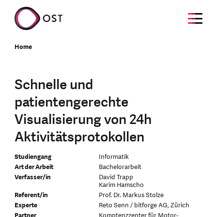
Home
Schnelle und
patientengerechte
Visualisierung von 24h
Aktivitätsprotokollen
Studiengang
Informatik
Art der Arbeit
Bachelorarbeit
Verfasser/in
David Trapp
Karim Hamscho
Referent/in
Prof. Dr. Markus Stolze
Experte
Reto Senn / bitforge AG, Zürich
Partner
Komptenzzenter für Motor-