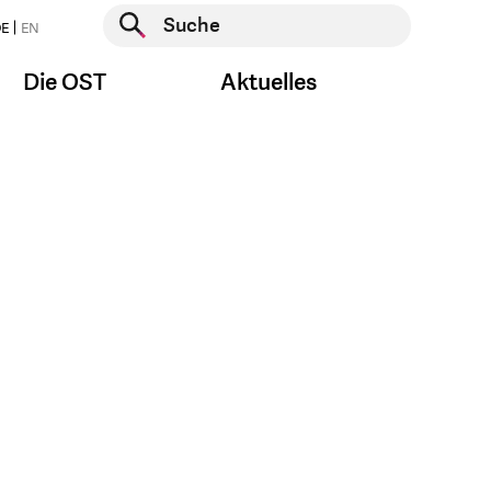
Suche starten
E
EN
Suche starten
Die OST
Aktuelles