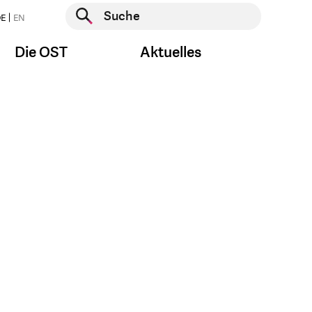
Suche starten
E
EN
Suche starten
Die OST
Aktuelles