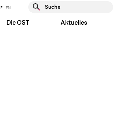
Suche starten
E
EN
Suche starten
Die OST
Aktuelles