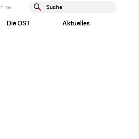
Suche starten
E
EN
Suche starten
Die OST
Aktuelles