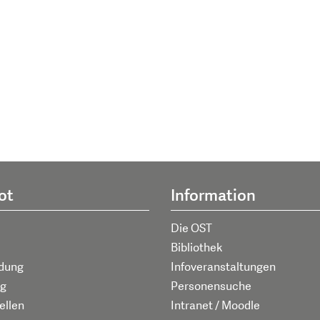
ot
Information
Die OST
Bibliothek
ldung
Infoveranstaltungen
g
Personensuche
ellen
Intranet / Moodle