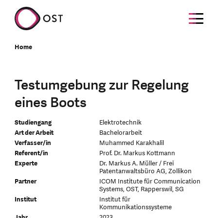
Home
Testumgebung zur Regelung
eines Boots
Studiengang
Elektrotechnik
Art der Arbeit
Bachelorarbeit
Verfasser/in
Muhammed Karakhalil
Referent/in
Prof. Dr. Markus Kottmann
Experte
Dr. Markus A. Müller / Frei
Patentanwaltsbüro AG, Zollikon
Partner
ICOM Institute für Communication
Systems, OST, Rapperswil, SG
Institut
Institut für
Kommunikationssysteme
Jahr
2023