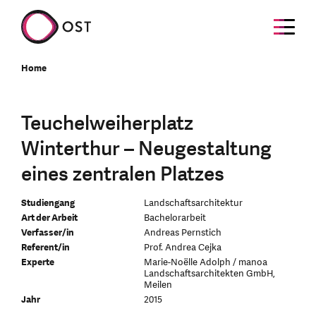
Home
Teuchelweiherplatz
Winterthur – Neugestaltung
eines zentralen Platzes
Studiengang
Landschaftsarchitektur
Art der Arbeit
Bachelorarbeit
Verfasser/in
Andreas Pernstich
Referent/in
Prof. Andrea Cejka
Experte
Marie-Noëlle Adolph / manoa
Landschaftsarchitekten GmbH,
Meilen
Jahr
2015