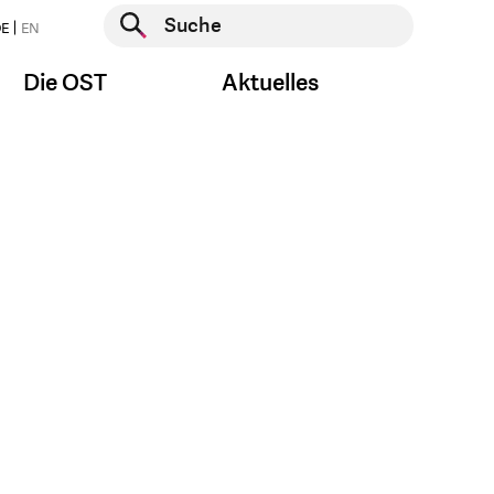
Suche starten
E
EN
Suche starten
Die OST
Aktuelles