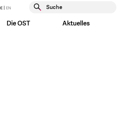
Suche starten
E
EN
Suche starten
Die OST
Aktuelles