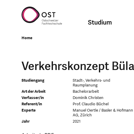
Studium
Home
Verkehrskonzept Bül
Studiengang
Stadt-, Verkehrs- und
Raumplanung
Art der Arbeit
Bachelorarbeit
Verfasser/in
Dominik Christen
Referent/in
Prof. Claudio Büchel
Experte
Manuel Oertle / Basler & Hofmann
AG, Zürich
Jahr
2021