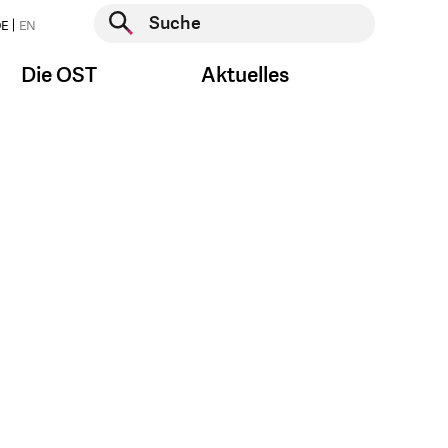
Suche starten
E
EN
Suche starten
Die OST
Aktuelles