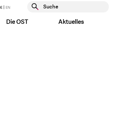
Suche starten
E
EN
Suche starten
Die OST
Aktuelles