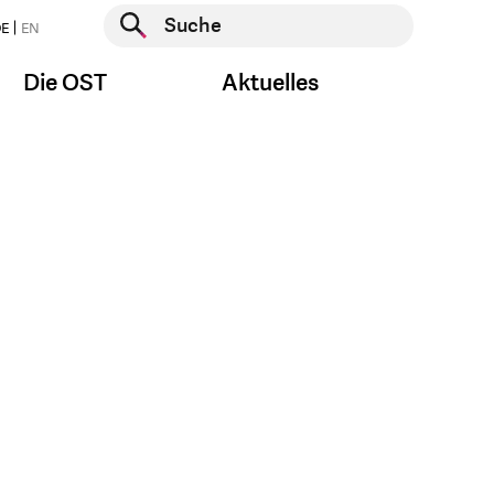
Suche starten
E
EN
Suche starten
Die OST
Aktuelles