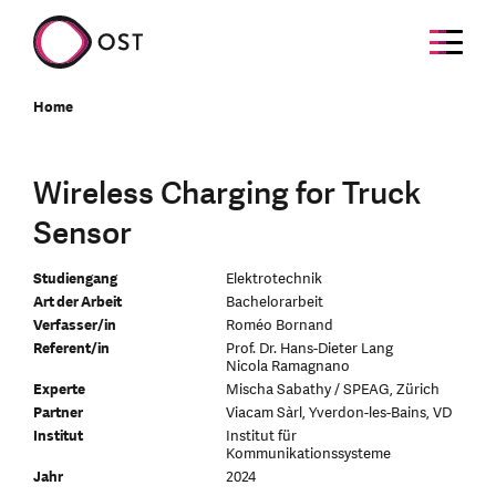
Home
Wireless Charging for Truck
Sensor
Studiengang
Elektrotechnik
Art der Arbeit
Bachelorarbeit
Verfasser/in
Roméo Bornand
Referent/in
Prof. Dr. Hans-Dieter Lang
Nicola Ramagnano
Experte
Mischa Sabathy / SPEAG, Zürich
Partner
Viacam Sàrl, Yverdon-les-Bains, VD
Institut
Institut für
Kommunikationssysteme
Jahr
2024