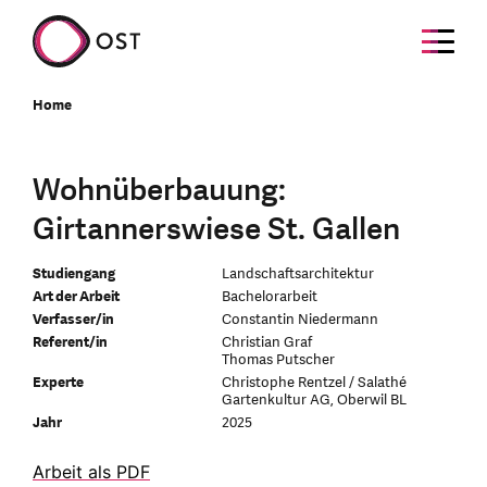
Home
Wohnüberbauung:
Girtannerswiese St. Gallen
Studiengang
Landschaftsarchitektur
Art der Arbeit
Bachelorarbeit
Verfasser/in
Constantin Niedermann
Referent/in
Christian Graf
Thomas Putscher
Experte
Christophe Rentzel / Salathé
Gartenkultur AG, Oberwil BL
Jahr
2025
Arbeit als PDF