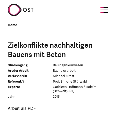
Home
Zielkonflikte nachhaltigen
Bauens mit Beton
Studiengang
Bauingenieurwesen
Art der Arbeit
Bachelorarbeit
Verfasser/in
Michael Grest
Referent/in
Prof. Simone Stürwald
Experte
Cathleen Hoffmann / Holcim
(Schweiz) AG,
Jahr
2016
Arbeit als PDF