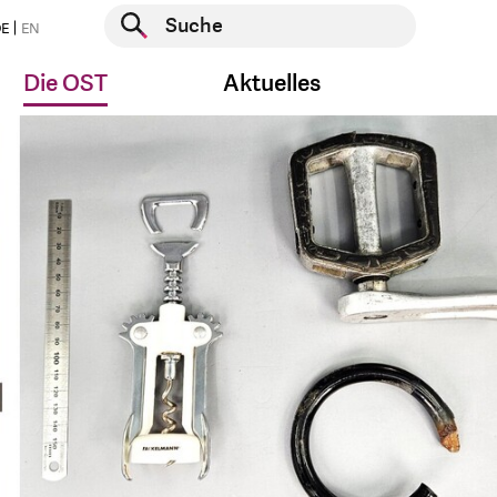
Suche starten
E
EN
Suche starten
Die OST
Aktuelles