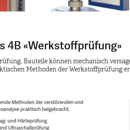
rs 4B «Werkstoffprüfung»
fprüfung. Bauteile können mechanisch versa
aktischen Methoden der Werkstoffprüfung erl
egende Methoden der zerstörenden und
analyse praktisch beigebracht.
lag- und Härteprüfung
und Ultraschallprüfung