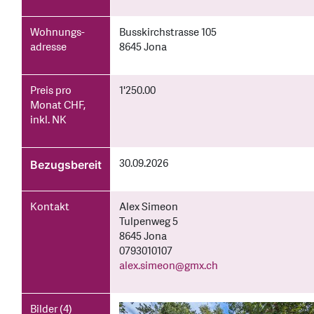
Wohnungs­
Busskirchstrasse 105
adresse
8645 Jona
Preis pro
1'250.00
Monat CHF,
inkl. NK
30.09.2026
Bezugsbereit
Kontakt
Alex Simeon
Tulpenweg 5
8645 Jona
0793010107
alex.simeon
@
gmx.ch
Bilder (4)