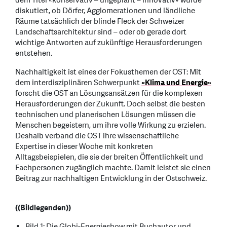
dem Titel «konservativ – ungeplant – innovativ» wurde
diskutiert, ob Dörfer, Agglomerationen und ländliche
Räume tatsächlich der blinde Fleck der Schweizer
Landschaftsarchitektur sind – oder ob gerade dort
wichtige Antworten auf zukünftige Herausforderungen
entstehen.
Nachhaltigkeit ist eines der Fokusthemen der OST: Mit
dem interdisziplinären Schwerpunkt
«Klima und Energie»
forscht die OST an Lösungsansätzen für die komplexen
Herausforderungen der Zukunft. Doch selbst die besten
technischen und planerischen Lösungen müssen die
Menschen begeistern, um ihre volle Wirkung zu erzielen.
Deshalb verband die OST ihre wissenschaftliche
Expertise in dieser Woche mit konkreten
Alltagsbeispielen, die sie der breiten Öffentlichkeit und
Fachpersonen zugänglich machte. Damit leistet sie einen
Beitrag zur nachhaltigen Entwicklung in der Ostschweiz.
((Bildlegenden))
Bild 1: Die Globi-Energieshow mit Buchautor und