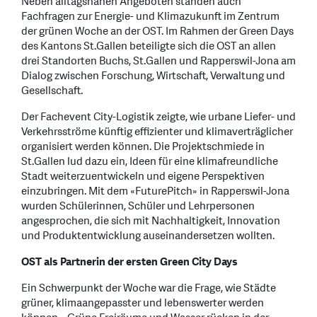
Neben alltagsnahen Angeboten standen auch
Fachfragen zur Energie- und Klimazukunft im Zentrum
der grünen Woche an der OST. Im Rahmen der Green Days
des Kantons St.Gallen beteiligte sich die OST an allen
drei Standorten Buchs, St.Gallen und Rapperswil-Jona am
Dialog zwischen Forschung, Wirtschaft, Verwaltung und
Gesellschaft.
Der Fachevent City-Logistik zeigte, wie urbane Liefer- und
Verkehrsströme künftig effizienter und klimaverträglicher
organisiert werden können. Die Projektschmiede in
St.Gallen lud dazu ein, Ideen für eine klimafreundliche
Stadt weiterzuentwickeln und eigene Perspektiven
einzubringen. Mit dem «FuturePitch» in Rapperswil-Jona
wurden Schülerinnen, Schüler und Lehrpersonen
angesprochen, die sich mit Nachhaltigkeit, Innovation
und Produktentwicklung auseinandersetzen wollten.
OST als Partnerin der ersten Green City Days
Ein Schwerpunkt der Woche war die Frage, wie Städte
grüner, klimaangepasster und lebenswerter werden