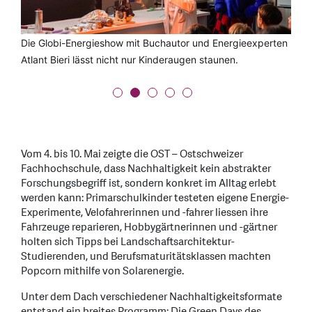
Tauschen statt wegwerfen und neu kaufen: Die
Auf dem Solardach der OST lernen
Schnittlauch, Tomaten, Thai-Basilikum – an der
Die Globi-Energieshow mit Buchautor und Energieexperten
Zum ersten Mal fanden in diesem Jahr die Green City Days
Kleidertauschbörse und das Repair Café@OST.
Berufsmaturitätsschülerinnen und -schüler mehr über
Tauschbörse sind die kleinen Setzlinge beliebt.
Atlant Bieri lässt nicht nur Kinderaugen staunen.
der Stadt Rapperswil-Jona mit der OST als Partnerin statt.
nachhaltige Energie.
Vom 4. bis 10. Mai zeigte die OST – Ostschweizer
Fachhochschule, dass Nachhaltigkeit kein abstrakter
Forschungsbegriff ist, sondern konkret im Alltag erlebt
werden kann: Primarschulkinder testeten eigene Energie-
Experimente, Velofahrerinnen und -fahrer liessen ihre
Fahrzeuge reparieren, Hobbygärtnerinnen und -gärtner
holten sich Tipps bei Landschaftsarchitektur-
Studierenden, und Berufsmaturitätsklassen machten
Popcorn mithilfe von Solarenergie.
Unter dem Dach verschiedener Nachhaltigkeitsformate
entstand ein breites Programm: Die Green Days des