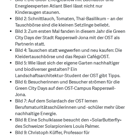
Energieexperten Atlant Bieri lässt nicht nur
Kinderaugen staunen.
Bild 2: Schnittlauch, Tomaten, Thai-Basilikum – an der
Tauschbörse sind die kleinen Setzlinge beliebt.
Bild 3: Zum ersten Mal fanden in diesem Jahr die Green
City Days der Stadt Rapperswil-Jona mit der OST als
Partnerin statt.
Bild 4: Tauschen statt wegwerfen und neu kaufen: Die
Kleidertauschbörse und das Repair Café@OST.
Bild 5: Wie lässt sich der eigene Garten nachhaltiger
und biodiverser gestalten? Ein
Landschaftsarchitektur-Student der OST gibt Tipps.
Bild 6: Besucherinnen und Besucher strömen für die
Green City Days auf den OST-Campus Rapperswil-
Jona.
Bild 7: Auf dem Solardach der OST lernen
Berufsmaturitätsschülerinnen und -schüler mehr über
nachhaltige Energie.
Bild 8: Eine Schulklasse besucht den «SolarButterfly»
des Schweizer Solarpioniers Louis Palmer.
Bild 9: Christoph Küffer, Professor für