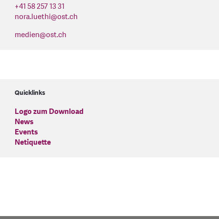
+41 58 257 13 31
nora.luethi
@
ost.ch
medien
@
ost.ch
Quicklinks
Logo zum Download
News
Events
Netiquette