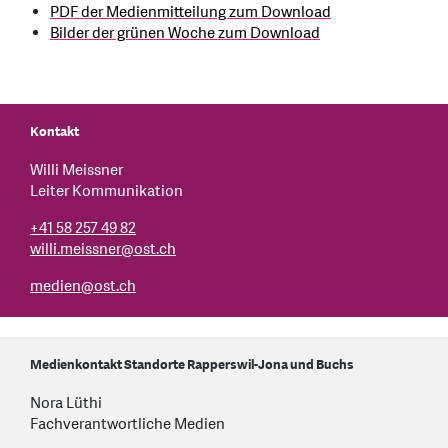
PDF der Medienmitteilung zum Download
Bilder der grünen Woche zum Download
Kontakt
Willi Meissner
Leiter Kommunikation
+41 58 257 49 82
willi.meissner@ost.ch
medien
@
ost.ch
Medienkontakt Standorte Rapperswil-Jona und Buchs
Nora Lüthi
Fachverantwortliche Medien