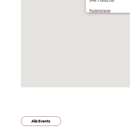
9471 Buchs
Routenplaner
Alle Events