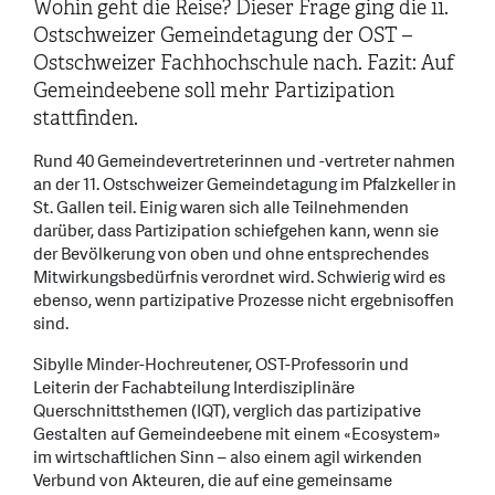
Wohin geht die Reise? Dieser Frage ging die 11.
Ostschweizer Gemeindetagung der OST –
Ostschweizer Fachhochschule nach. Fazit: Auf
Gemeindeebene soll mehr Partizipation
stattfinden.
Rund 40 Gemeindevertreterinnen und -vertreter nahmen
an der 11. Ostschweizer Gemeindetagung im Pfalzkeller in
St. Gallen teil. Einig waren sich alle Teilnehmenden
darüber, dass Partizipation schiefgehen kann, wenn sie
der Bevölkerung von oben und ohne entsprechendes
Mitwirkungsbedürfnis verordnet wird. Schwierig wird es
ebenso, wenn partizipative Prozesse nicht ergebnisoffen
sind.
Sibylle Minder-Hochreutener, OST-Professorin und
Leiterin der Fachabteilung Interdisziplinäre
Querschnittsthemen (IQT), verglich das partizipative
Gestalten auf Gemeindeebene mit einem «Ecosystem»
im wirtschaftlichen Sinn – also einem agil wirkenden
Verbund von Akteuren, die auf eine gemeinsame