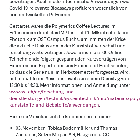
beizutragen. Auch medizintechnische Anwendungen wie
Covid-19-relevante Bioassays profitieren wesentlich von
hochentwickelten Polymeren.
Gestartet waren die Polymerics Coffee Lectures im
Frühsommer durch das IMP Institut für Mikrotechnik und
Photonik am OST Campus Buchs, um inmitten der Krise
die aktuelle Diskussion in der Kunststoffwirtschaft und -
forschung weiterzutragen. Jeweils mehr als 100 Online-
Teilnehmende folgten gespannt den Kurzvorträgen von
Experten und Expertinnen aus Firmen und Hochschulen,
so dass die Serie nun im Herbstsemester fortgesetzt wird,
mit monatlichen Sessions jeweils an einem Dienstag von
13:30 bis 14:30. Mehr Informationen und Anmeldung unter
www.ost.ch/de/forschung-und-
dienstleistungen/technik/systemtechnik/imp/materials/poly
kunststoffe-und-klebstoffe/anwendungen
.
Hier eine Vorschau auf die kommenden Termine:
03. November - Tobias Bodenmüller und Thomas
Zacharias, Sulzer Mixpac AG, Haag: ecopaCC –