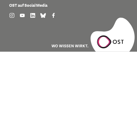
OST auf Social Media
find us on: instagram
find us on: youtube
find us on: linkedin
find us on: bluesky
find us on: facebook