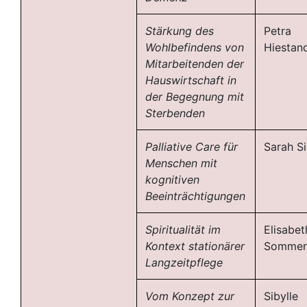
Stärkung des
Petra
Wohlbefindens von
Hiestan
Mitarbeitenden der
Hauswirtschaft in
der Begegnung mit
Sterbenden
Palliative Care für
Sarah S
Menschen mit
kognitiven
Beeinträchtigungen
Spiritualität im
Elisabet
Kontext stationärer
Sommer
Langzeitpflege
Vom Konzept zur
Sibylle