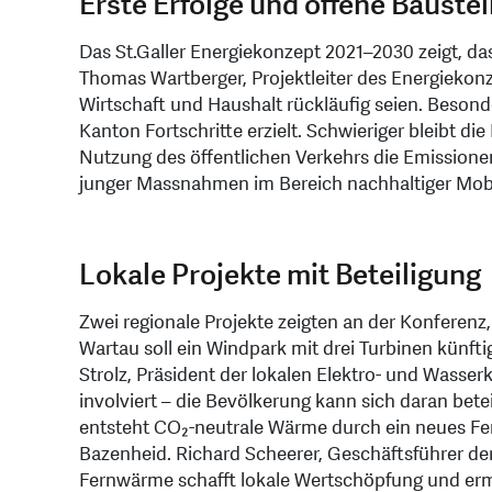
Erste Erfolge und offene Baustel
Das St.Galler Energiekonzept 2021–2030 zeigt, da
Thomas Wartberger, Projektleiter des Energiekonz
Wirtschaft und Haushalt rückläufig seien. Beson
Kanton Fortschritte erzielt. Schwieriger bleibt d
Nutzung des öffentlichen Verkehrs die Emissionen
junger Massnahmen im Bereich nachhaltiger Mobil
Lokale Projekte mit Beteiligung
Zwei regionale Projekte zeigten an der Konferenz,
Wartau soll ein Windpark mit drei Turbinen künft
Strolz, Präsident der lokalen Elektro- und Wasser
involviert – die Bevölkerung kann sich daran bet
entsteht CO₂-neutrale Wärme durch ein neues F
Bazenheid. Richard Scheerer, Geschäftsführer de
Fernwärme schafft lokale Wertschöpfung und er