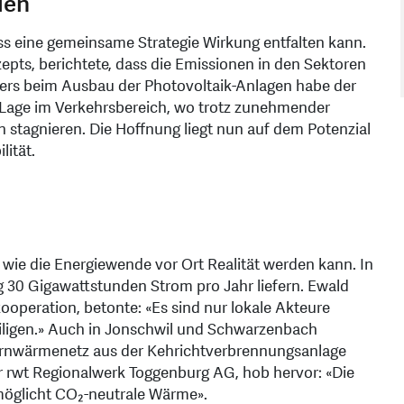
len
ss eine gemeinsame Strategie Wirkung entfalten kann.
epts, berichtete, dass die Emissionen in den Sektoren
ders beim Ausbau der Photovoltaik-Anlagen habe der
ie Lage im Verkehrsbereich, wo trotz zunehmender
 stagnieren. Die Hoffnung liegt nun auf dem Potenzial
ität.
 wie die Energiewende vor Ort Realität werden kann. In
ig 30 Gigawattstunden Strom pro Jahr liefern. Ewald
kooperation, betonte: «Es sind nur lokale Akteure
eiligen.» Auch in Jonschwil und Schwarzenbach
ernwärmenetz aus der Kehrichtverbrennungsanlage
r rwt Regionalwerk Toggenburg AG, hob hervor: «Die
möglicht CO₂-neutrale Wärme».