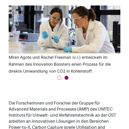
Miren Agote vom UMTEC und Michel Haller von apricot
Miren Agote und Rachel Freeman (v.l.) entwickeln im
366 nehmen den Innovation Booster für ihr Projekt ReMeF-
Rahmen des Innovation Boosters einen Prozess für die
Tuning entgegen.
direkte Umwandlung von CO2 in Kohlenstoff.
Die Forscherinnen und Forscher der Gruppe für
Advanced Materials and Processes (AMP) des UMTEC
Instituts für Umwelt- und Verfahrenstechnik an der OST
arbeiten an innovativen Lösungen in den Bereichen
Power-to-X, Carbon Capture sowie Utilisation and