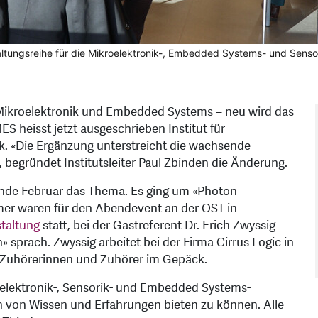
altungsreihe für die Mikroelektronik-, Embedded Systems- und Sens
r Mikroelektronik und Embedded Systems – neu wird das
S heisst jetzt ausgeschrieben Institut für
. «Die Ergänzung unterstreicht die wachsende
 begründet Institutsleiter Paul Zbinden die Änderung.
Ende Februar das Thema. Es ging um «Photon
mer waren für den Abendevent an der OST in
staltung
statt, bei der Gastreferent Dr. Erich Zwyssig
sprach. Zwyssig arbeitet bei der Firma Cirrus Logic in
ie Zuhörerinnen und Zuhörer im Gepäck.
oelektronik-, Sensorik- und Embedded Systems-
von Wissen und Erfahrungen bieten zu können. Alle