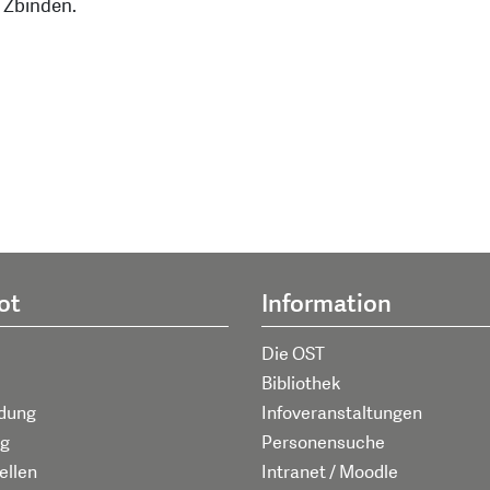
l Zbinden.
ot
Information
Die OST
Bibliothek
ldung
Infoveranstaltungen
g
Personensuche
ellen
Intranet / Moodle