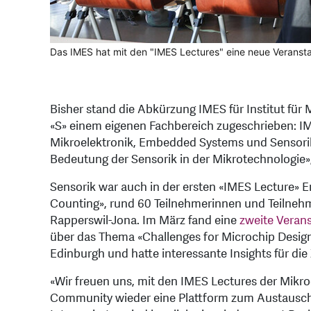
Das IMES hat mit den "IMES Lectures" eine neue Veranst
Bisher stand die Abkürzung IMES für Institut fü
«S» einem eigenen Fachbereich zugeschrieben: IME
Mikroelektronik, Embedded Systems und Sensorik
Bedeutung der Sensorik in der Mikrotechnologie»,
Sensorik war auch in der ersten «IMES Lecture» 
Counting», rund 60 Teilnehmerinnen und Teilneh
Rapperswil-Jona. Im März fand eine
zweite Veran
über das Thema «Challenges for Microchip Design» 
Edinburgh und hatte interessante Insights für d
«Wir freuen uns, mit den IMES Lectures der Mikr
Community wieder eine Plattform zum Austausch 