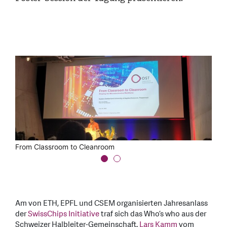
From Classroom to Cleanroom
WP1 Impact, supporting tape outs for all the WPs
Am von ETH, EPFL und CSEM organisierten Jahresanlass
der
SwissChips Initiative
traf sich das Who’s who aus der
Schweizer Halbleiter-Gemeinschaft.
Lars Kamm
vom