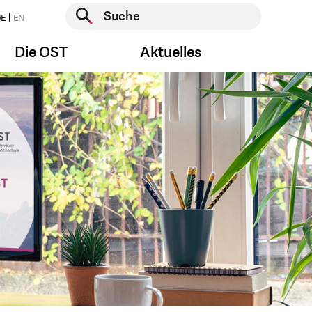
Suche starten
E
EN
Suche starten
Die OST
Aktuelles