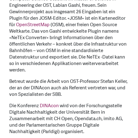
Engineering der OST, Labian Gashi, freuen. Sein
Gewinnerprojekt aus insgesamt 26 Eingaben ist ein
Plugin für den JOSM-Editor. «JOSM» ist ein Karteneditor
für
OpenStreetMap
(OSM), einer freien Open Source
Weltkarte. Das von Gashi entwickelte Plugin namens
«NeTEx Converter» bringt Informationen über den
öffentlichen Verkehr – konkret über die Infrastruktur von
Bahnhöfen – von OSM in eine standardisierte
Datenstruktur und exportiert sie. Die NeTEx -Datei kann
so in verschiedenen Applikationen weiterverarbeitet
werden.
Betreut wurde die Arbeit von OST-Professor Stefan Keller,
der an der DINAcon auch als Referent vertreten war, und
von Spezialisten der SBB.
Die Konferenz
DINAcon
wird von der Forschungsstelle
Digitale Nachhaltigkeit der Universität Bern in
Zusammenarbeit mit CH Open, Opendata.ch, imito AG,
und der Parlamentarischen Gruppe Digitale
Nachhaltigkeit (Parldigi) organisiert.