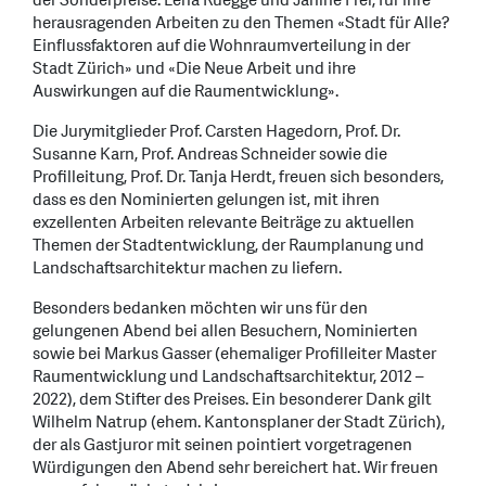
der Sonderpreise: Lena Ruegge und Janine Frei, für ihre
herausragenden Arbeiten zu den Themen «Stadt für Alle?
Einflussfaktoren auf die Wohnraumverteilung in der
Stadt Zürich» und «Die Neue Arbeit und ihre
Auswirkungen auf die Raumentwicklung».
Die Jurymitglieder Prof. Carsten Hagedorn, Prof. Dr.
Susanne Karn, Prof. Andreas Schneider sowie die
Profilleitung, Prof. Dr. Tanja Herdt, freuen sich besonders,
dass es den Nominierten gelungen ist, mit ihren
exzellenten Arbeiten relevante Beiträge zu aktuellen
Themen der Stadtentwicklung, der Raumplanung und
Landschaftsarchitektur machen zu liefern.
Besonders bedanken möchten wir uns für den
gelungenen Abend bei allen Besuchern, Nominierten
sowie bei Markus Gasser (ehemaliger Profilleiter Master
Raumentwicklung und Landschaftsarchitektur, 2012 –
2022), dem Stifter des Preises. Ein besonderer Dank gilt
Wilhelm Natrup (ehem. Kantonsplaner der Stadt Zürich),
der als Gastjuror mit seinen pointiert vorgetragenen
Würdigungen den Abend sehr bereichert hat. Wir freuen