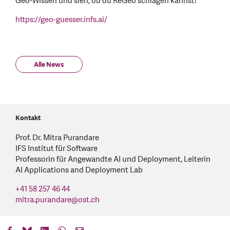
Geo-Wissen und sieh, ob du ReGeo schlagen kannst!
https://geo-guesser.infs.ai/
Alle News
Kontakt
Prof. Dr. Mitra Purandare
IFS Institut für Software
Professorin für Angewandte AI und Deployment, Leiterin
AI Applications and Deployment Lab
+41 58 257 46 44
mitra.purandare
@
ost.ch