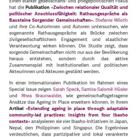
Einen stärker gesellschafts- und pflegepolitischen Fokus
hat die
Publikation
«Zwischen relationaler Qualität und
politischer Anschlussfähigkeit: Rathausgespräche als
Bausteine Sorgender Gemeinschaften»
.
Stefanie Wiloth
und ihre Co-Autorinnen und Autoren untersuchen, wie
sogenannte Rathausgespräche als Brücke zwischen
zivilgesellschaftlichem Engagement und staatlicher
Verantwortung wirken können. Die Studie zeigt, dass
sorgende Gemeinschaften nicht nur aus der Bevölkerung
heraus entstehen, sondern durch das aktive
Zusammenspiel mit institutionellen und politischen
Akteurinnen und Akteuren gestärkt werden.
In einer internationalen Publikation im Rahmen eines
Special Issue zeigen
Sarah Speck
,
Samira-Salomé Hüsler
und
Rhea Braunwalder
, wie gemeinschaftsgetragene
Ansätze das Ageing in Place erweitern können. In ihrem
Artikel
«Extending ageing in place through adaptable
community-led practices: Insights from four Ibasho
contexts»
analysieren sie vier Ibasho-Initiativen in Japan,
Nepal, den Philippinen und Singapur. Die Ergebnisse
verdeutlichen, dass partizipative und lokal verankerte