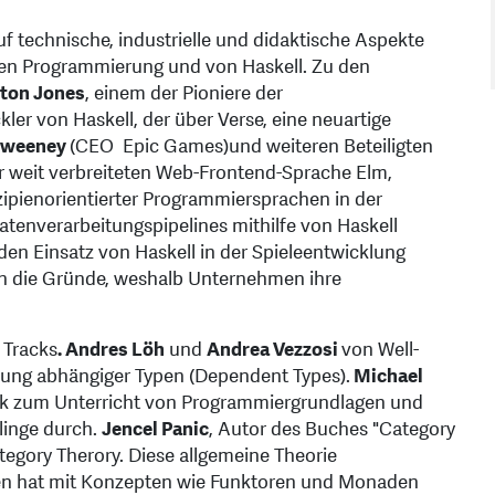
uf technische, industrielle und didaktische Aspekte
en Programmierung und von Haskell. Zu den
ton Jones
, einem der Pioniere der
r von Haskell, der über Verse, eine neuartige
Sweeney
(CEO Epic Games)
und weiteren Beteiligten
er weit verbreiteten Web-Frontend-Sprache Elm,
nzipienorientierter Programmiersprachen in der
Datenverarbeitungspipelines mithilfe von Haskell
den Einsatz von Haskell in der Spieleentwicklung
ch die Gründe, weshalb Unternehmen ihre
 Tracks
. Andres Löh
und
Andrea Vezzosi
von Well-
rung abhängiger Typen (Dependent Types).
Michael
ack zum Unterricht von Programmiergrundlagen und
ulinge durch.
Jencel Panic
, Autor des Buches "Category
ategory Therory. Diese allgemeine Theorie
en hat mit Konzepten wie Funktoren und Monaden