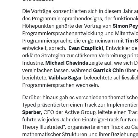
Die Vorträge konzentrierten sich in diesem Jahr a
des Programmiersprachendesigns, der funktional
Höhepunkten gehörte der Vortrag von
Simon Pey
Programmiersprachenentwicklung und Mitentwickle
Programmiersprache, die er gemeinsam mit
Tim 
entwickelt, sprach.
Evan Czaplicki
, Entwickler d
erklärte Strategien zur stärkeren Verbreitung pri
Industrie.
Michael Chavinda
zeigte auf, wie sich 
vereinfachen lassen, während
Garrick Chin
über 
berichtete.
Vaibhav Sagar
beleuchtete schliessli
Programmiersprachen wechseln.
Darüber hinaus gab es verschiedene thematische
Typed präsentierten einen Track zur Implementie
Sperber,
CEO der Active Group, leitete einen Tr
führte wie jedes Jahr den Einsteiger-Track für Ne
Theory Illustrated", organisierte einen Track zu C
mathematischer Strukturen und ihrer Beziehung