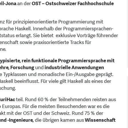
il-Jona
an der
OST – Ostschweizer Fachhochschule
z für prinzipienorientierte Programmierung mit
rache Haskell. Innerhalb der Programmiersprachen-
tatus erlangt. Sie bietet exklusive Vorträge führender
nschaft sowie praxisorientierte Tracks für
ne.
h typisierte, rein funktionale Programmiersprache mit
ehre, Forschung
und
industrielle Anwendungen
ie Typklassen und monadische Ein-/Ausgabe geprägt.
ll beeinflusst. Für viele gilt Haskell als eines der
schung.
ZuriHac
teil. Rund 60 % der Teilnehmenden reisten aus
 Europas. Für die meisten Besuchenden war es die
akt mit der OST und der Schweiz. Rund 75 % der
nd -Ingenieure,
die übrigen kamen aus
Wissenschaft