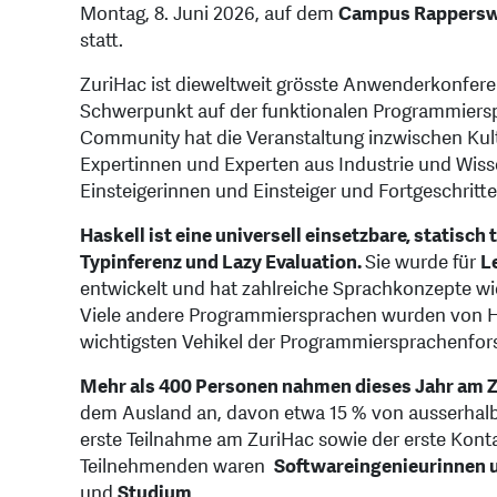
Montag, 8. Juni 2026, auf dem
Campus Rappersw
statt.
ZuriHac ist die
weltweit grösste Anwenderkonferen
Schwerpunkt auf der funktionalen Programmiersp
Community hat die Veranstaltung inzwischen Kults
Expertinnen und Experten aus Industrie und Wisse
Einsteigerinnen und Einsteiger und Fortgeschritte
Haskell ist eine universell einsetzbare, statisc
Typinferenz und Lazy Evaluation.
Sie wurde für
L
entwickelt und hat zahlreiche Sprachkonzepte w
Viele andere Programmiersprachen wurden von Haske
wichtigsten Vehikel der Programmiersprachenfor
Mehr als 400 Personen nahmen dieses Jahr am 
dem Ausland an, davon etwa 15 % von ausserhalb
erste Teilnahme am ZuriHac sowie der erste Kont
Teilnehmenden waren
Softwareingenieurinnen u
und
Studium
.