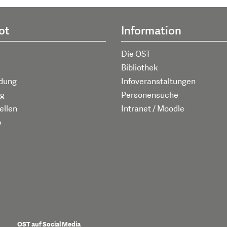
ot
Information
Die OST
Bibliothek
ldung
Infoveranstaltungen
g
Personensuche
ellen
Intranet / Moodle
p
OST auf Social Media