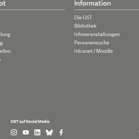
ot
Information
Die OST
Bibliothek
ldung
Infoveranstaltungen
g
Personensuche
ellen
Intranet / Moodle
p
OST auf Social Media
find us on: instagram
find us on: youtube
find us on: linkedin
find us on: bluesky
find us on: facebook