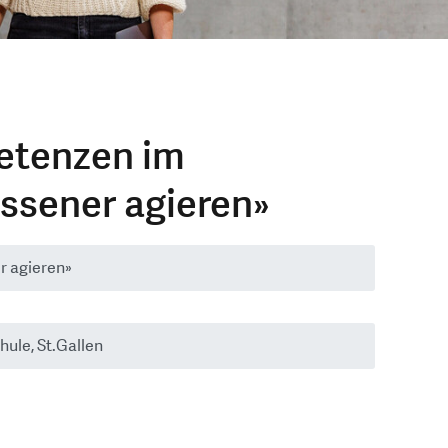
etenzen im
assener agieren»