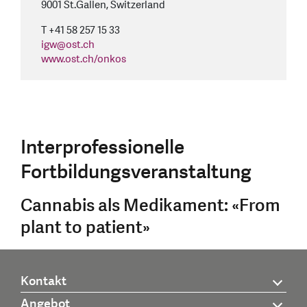
9001 St.Gallen, Switzerland
T +41 58 257 15 33
igw
@
ost.ch
www.ost.ch/onkos
Interprofessionelle
Fortbildungsveranstaltung
Cannabis als Medikament: «From
plant to patient»
Kontakt
Angebot