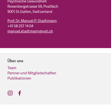
Psychische Gesundheit
Rosenbergstrasse 59, Postfach
9001 St.Gallen, Switzerland
Prof. Dr. Manuel P. Stadtmann
+41 58 257 14 04
manuel.stadtmann
@
ost.ch
Über uns
Team
Partner und Mitgliedschaften
Publikationen
find us on: instagram
find us on: facebook