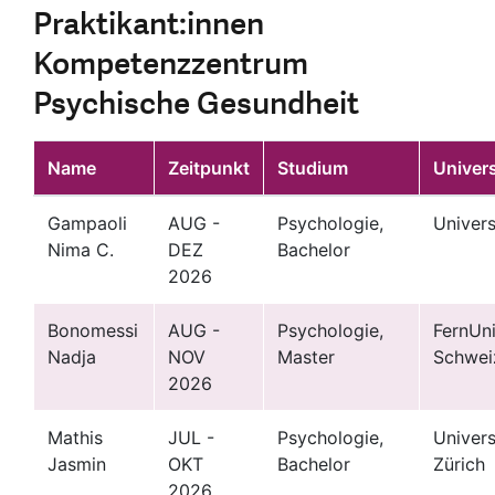
Praktikant:innen
Kompetenzzentrum
Psychische Gesundheit
Name
Zeitpunkt
Studium
Univers
Gampaoli
AUG -
Psychologie,
Univers
Nima C.
DEZ
Bachelor
2026
Bonomessi
AUG -
Psychologie,
FernUn
Nadja
NOV
Master
Schwei
2026
Mathis
JUL -
Psychologie,
Univers
Jasmin
OKT
Bachelor
Zürich
2026