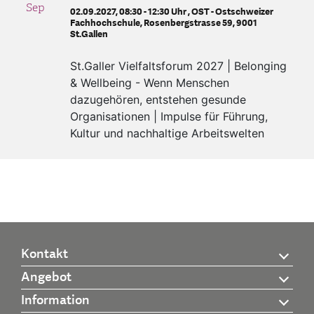
Sep
02.09.2027, 08:30 - 12:30 Uhr ,
OST - Ostschweizer
Fachhochschule, Rosenbergstrasse 59, 9001
1
2
St.Gallen
3
4
5
6
7
8
9
St.Galler Vielfaltsforum 2027 | Belonging
& Wellbeing - Wenn Menschen
10
11
12
13
14
15
16
dazugehören, entstehen gesunde
Organisationen | Impulse für Führung,
17
19
20
21
22
23
18
Kultur und nachhaltige Arbeitswelten
24
26
27
28
29
30
25
31
Kontakt
Angebot
Information