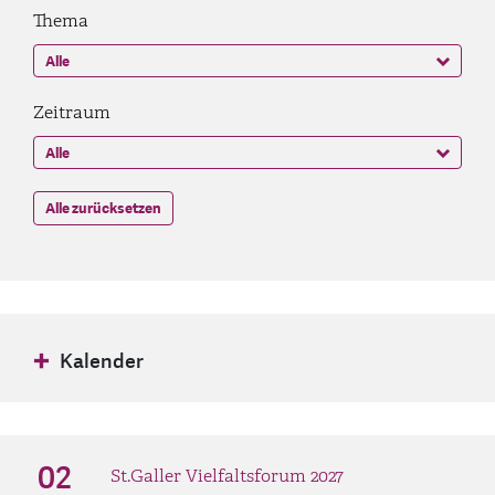
Thema
Zeitraum
Alle zurücksetzen
Kalender
August 2026
02
St.Galler Vielfaltsforum 2027
Mo
Di
Mi
Do
Fr
Sa
So