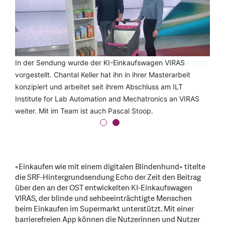
Chantal Keller war Gast in der SRF-Livesendung Para-Graf.
In der Sendung wurde der KI-Einkaufswagen VIRAS
vorgestellt. Chantal Keller hat ihn in ihrer Masterarbeit
konzipiert und arbeitet seit ihrem Abschluss am ILT
Institute for Lab Automation and Mechatronics an VIRAS
weiter. Mit im Team ist auch Pascal Stoop.
«Einkaufen wie mit einem digitalen Blindenhund» titelte
die SRF-Hintergrundsendung Echo der Zeit den Beitrag
über den an der OST entwickelten KI-Einkaufswagen
VIRAS, der blinde und sehbeeinträchtigte Menschen
beim Einkaufen im Supermarkt unterstützt. Mit einer
barrierefreien App können die Nutzerinnen und Nutzer